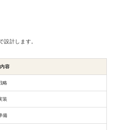
で設計します。
内容
戦略
実装
準備