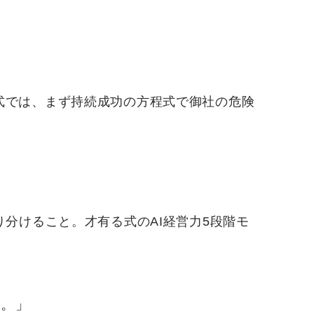
式では、まず持続成功の方程式で御社の危険
り分けること。才有る式のAI経営力5段階モ
い。」