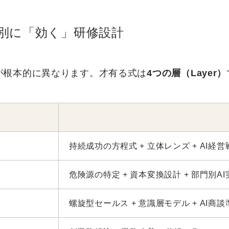
層別に「効く」研修設計
が根本的に異なります。才有る式は
4つの層（Layer）
持続成功の方程式 + 立体レンズ + AI経営
危険源の特定 + 資本変換設計 + 部門別AI
螺旋型セールス + 意識層モデル + AI商談