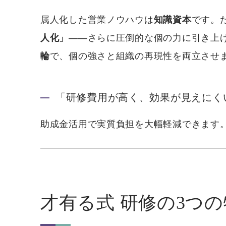
属人化した営業ノウハウは
知識資本
です。
人化」
——さらに圧倒的な個の力に引き上げ
輪
で、個の強さと組織の再現性を両立させ
「研修費用が高く、効果が見えにく
助成金活用で実質負担を大幅軽減できます
才有る式 研修の3つ