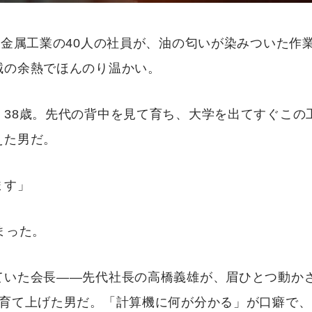
橋金属工業の40人の社員が、油の匂いが染みついた作
械の余熱でほんのり温かい。
。38歳。先代の背中を見て育ち、大学を出てすぐこの
えた男だ。
ます」
まった。
ていた会長——先代社長の高橋義雄が、眉ひとつ動かさ
に育て上げた男だ。「計算機に何が分かる」が口癖で