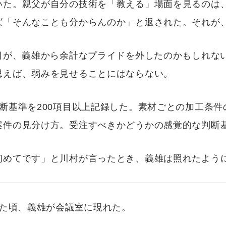
いた。親父が自分の技術を「教える」場面を見るのは
ば「そんなことも分からんのか」と返された。それが
名目が、義雄から余計なプライドを外したのかもしれな
思えば、弱みを見せることにはならない。
断基準を200項目以上記録した。素材ごとの加工条
案件の見分け方。受注すべきかどうかの感覚的な判断
初めてです」と川村が言ったとき、義雄は照れたよう
った頃、義雄が会議室に現れた。