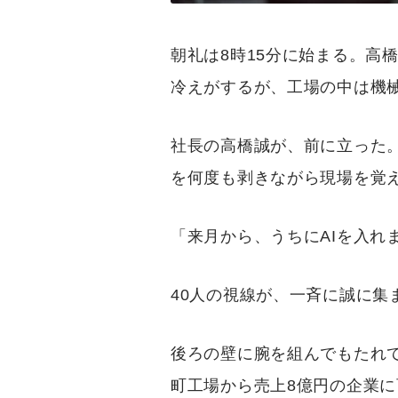
朝礼は8時15分に始まる。高
冷えがするが、工場の中は機
社長の高橋誠が、前に立った
を何度も剥きながら現場を覚
「来月から、うちにAIを入れ
40人の視線が、一斉に誠に集
後ろの壁に腕を組んでもたれ
町工場から売上8億円の企業