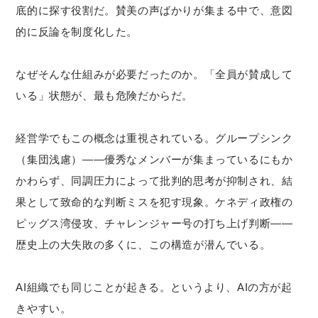
底的に探す役割だ。賛美の声ばかりが集まる中で、意図
的に反論を制度化した。
なぜそんな仕組みが必要だったのか。「全員が賛成して
いる」状態が、最も危険だからだ。
経営学でもこの概念は重視されている。グループシンク
（集団浅慮）——優秀なメンバーが集まっているにもか
かわらず、同調圧力によって批判的思考が抑制され、結
果として致命的な判断ミスを犯す現象。ケネディ政権の
ピッグス湾侵攻、チャレンジャー号の打ち上げ判断——
歴史上の大失敗の多くに、この構造が潜んでいる。
AI組織でも同じことが起きる。というより、AIの方が起
きやすい。