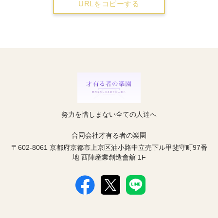
URLをコピーする
努力を惜しまない全ての人達へ
合同会社才有る者の楽園
〒602-8061 京都府京都市上京区油小路中立売下ル甲斐守町97番
地 西陣産業創造會舘 1F