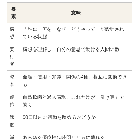
要
意味
素
構
「誰に・何を・なぜ・どうやって」が設計され
想
ている状態
実
構想を理解し、自分の意思で動ける人間の数
行
者
資
金融・信用・知識・関係の4種。相互に変換でき
本
る
虚
自己欺瞞と過大表現。これだけが「引き算」で
飾
効く
速
90日以内に初動を踏めるかどうか
度
減
あらゆる優位性は時間とともに薄れる